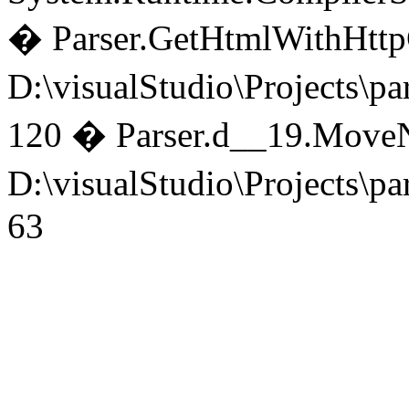
� Parser.GetHtmlWithHttpC
D:\visualStudio\Projects
120 � Parser.
d__19.MoveN
D:\visualStudio\Projects
63